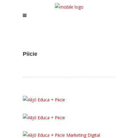
Assistente IA · Brand22
B22
Online
Piicie