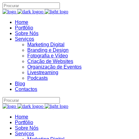
Home
Portfólio
Brand22 Assistente
B22
Sobre Nós
Online
Serviços
Marketing Digital
Branding e Design
Fotografia e Vídeo
Criação de Websites
Organização de Eventos
Livestreaming
Podcasts
Blog
Contactos
14:10
Home
Portfólio
Sobre Nós
Serviços