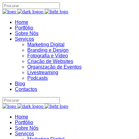
Home
Portfólio
Assistente IA · Brand22
B22
Sobre Nós
Online
Serviços
Marketing Digital
Branding e Design
Fotografia e Vídeo
Criação de Websites
Organização de Eventos
Livestreaming
Podcasts
Blog
Contactos
Home
Portfólio
Sobre Nós
Serviços