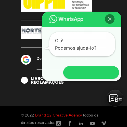
Olá!
Podemos ajudá-lo?
Deixe-nos a sua avaliação
Abrir WhatsApp
© 2022
Brand 22 Creative Agency
todos os
direitos reservados.