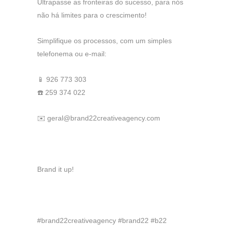
Ultrapasse as fronteiras do sucesso, para nós
não há limites para o crescimento!
Simplifique os processos, com um simples
telefonema ou e-mail:
📱 926 773 303
☎️ 259 374 022
✉️ geral@brand22creativeagency.com
Brand it up!
#brand22creativeagency #brand22 #b22