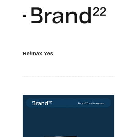
Assistente IA · Brand22
B22
Online
Re/max Yes