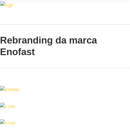
Assistente IA · Brand22
B22
Online
Rebranding da marca
Enofast