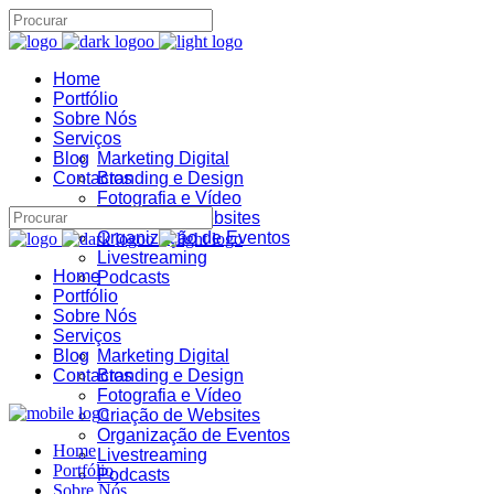
Home
Assistente IA · Brand22
B22
Portfólio
Online
Sobre Nós
Serviços
Blog
Marketing Digital
Contactos
Branding e Design
Fotografia e Vídeo
Criação de Websites
Organização de Eventos
Livestreaming
Home
Podcasts
Portfólio
Sobre Nós
Serviços
Blog
Marketing Digital
Contactos
Branding e Design
Fotografia e Vídeo
Criação de Websites
Organização de Eventos
Home
Livestreaming
Portfólio
Podcasts
Sobre Nós