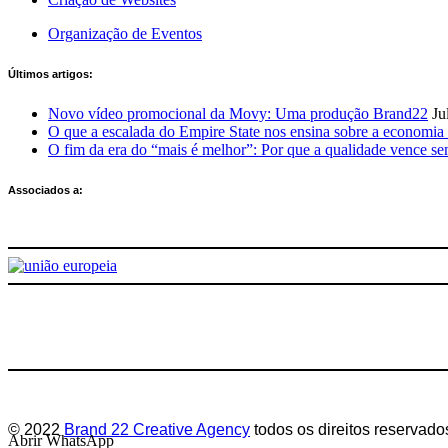
Organização de Eventos
Últimos artigos:
Novo vídeo promocional da Movy: Uma produção Brand22
Ju
O que a escalada do Empire State nos ensina sobre a economia 
O fim da era do “mais é melhor”: Por que a qualidade vence s
Associados a:
Deixe-nos a sua avaliação
© 2022
Brand 22 Creative Agency
todos os direitos reservado
Abrir WhatsApp