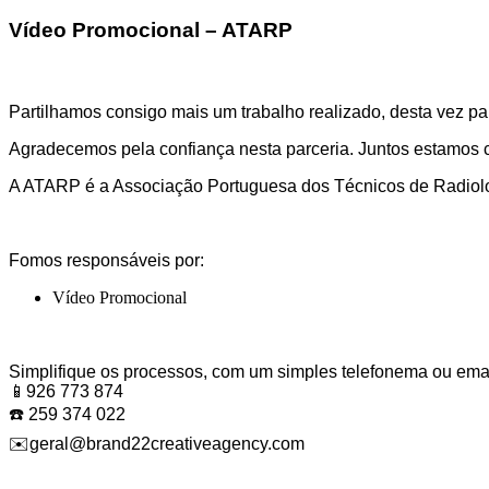
Vídeo Promocional – ATARP
Partilhamos consigo mais um trabalho realizado, desta vez p
Agradecemos pela confiança nesta parceria. Juntos estamos c
A ATARP é a Associação Portuguesa dos Técnicos de Radiolog
Fomos responsáveis por:
Vídeo Promocional
Simplifique os processos, com um simples telefonema ou emai
📱926 773 874
☎️ 259 374 022
✉️geral@brand22creativeagency.com