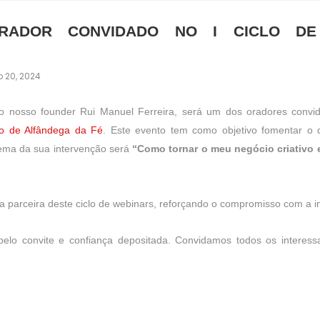
ORADOR CONVIDADO NO I CICLO D
 20, 2024
 nosso founder Rui Manuel Ferreira, será um dos oradores conv
io de Alfândega da Fé
. Este evento tem como objetivo fomentar o
ema da sua intervenção será
“Como tornar o meu negócio criativo e
 parceira deste ciclo de webinars, reforçando o compromisso com a in
lo convite e confiança depositada. Convidamos todos os interess