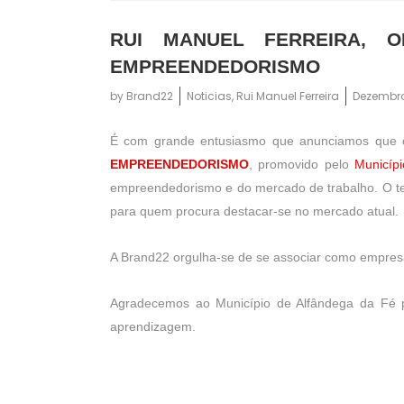
RUI MANUEL FERREIRA, 
EMPREENDEDORISMO
by
Brand22
Noticias
,
Rui Manuel Ferreira
Dezembro
É com grande entusiasmo que anunciamos que o
EMPREENDEDORISMO
, promovido pelo
Municíp
empreendedorismo e do mercado de trabalho. O t
para quem procura destacar-se no mercado atual.
A Brand22 orgulha-se de se associar como empresa
Agradecemos ao Município de Alfândega da Fé pe
aprendizagem.