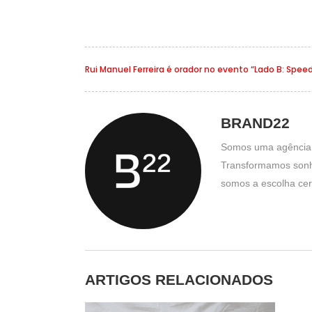
Rui Manuel Ferreira é orador no evento “Lado B: Spe
BRAND22
Somos uma agência cr
Transformamos sonho
somos a escolha cert