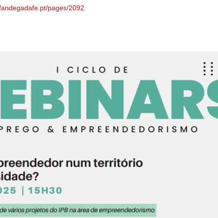
lfandegadafe.pt/pages/2092
.