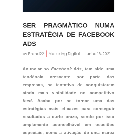
SER PRAGMÁTICO NUMA
ESTRATÉGIA DE FACEBOOK
ADS
by
Brand22
Marketing Digital
Junho 16, 2021
12:39
Anunciar no
Facebook Ads
, tem sido uma
tendência crescente por parte das
empresas, na tentativa de conquistarem
ainda mais visibilidade no competitivo
feed
. Acaba por se tornar uma das
estratégias mais eficazes para conseguir
resultados a curto prazo, sendo por isso
amplamente aconselhável em ocasiões
especiais, como a ativação de uma marca