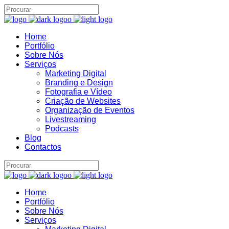
Home
Portfólio
Sobre Nós
Assistente IA · Brand22
B22
Serviços
Online
Marketing Digital
Branding e Design
Fotografia e Vídeo
Criação de Websites
Organização de Eventos
Livestreaming
Podcasts
Blog
Contactos
Home
Portfólio
Sobre Nós
Serviços