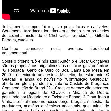
“Inicialmente sempre foi o gosto pelas facas e canivetes.
Geralmente faço facas forjadas em carbono para os chefes
de cozinha, incluindo o Chef Óscar Geadas”. – Gilberto
Ferreira, cuteleiro.
Continue connosco, nesta aventura tradicional
transmontana!
Sobre o projeto “Bô e nós aqui”: António e Óscar Gonçalves
são os proprietários brigantinos dos espaços gastronómicos
“G Pousada” Garfo de Ouro do Boa Cama Boa Mesa em
2020 e detentor de uma estrela Michelin, do restaurante “O
Geadas” e ainda do novíssimo “Contradição GastroBar”
aberto em plena pandemia, junto ao Castelo de Bragança.
Com produção da Brand 22 – Creative Agency vão percorrer,
garantem, a região, de “Chaves a Miranda do Douro,
passando por Mogadouro e Freixo de Espada à Cinta, indo a
Vinhais e finalizando no nosso berço, Bragança” mostrando
produtores, artesãos e técnicas ancestrais, que, afinal de
contas, ainda hoje se sentem na cozinha de Óscar