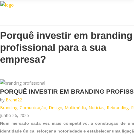
Porquê investir em branding
Assistente IA · Brand22
B22
Online
profissional para a sua
empresa?
PORQUÊ INVESTIR EM BRANDING PROFISS
by
Brand22
Branding
,
Comunicação
,
Design
,
Multimédia
,
Noticias
,
Rebranding
,
R
Junho 26, 2025
Num mercado cada vez mais competitivo, a construção de uma
identidade única, reforçar a notoriedade e estabelecer uma ligaç