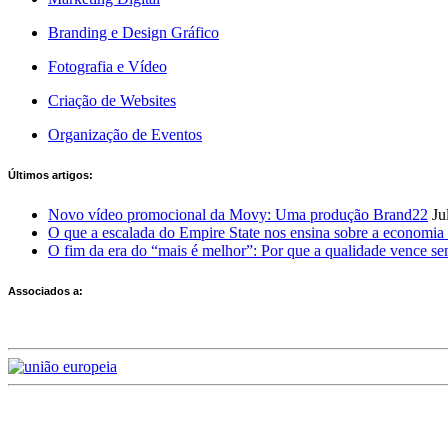
Branding e Design Gráfico
Fotografia e Vídeo
Criação de Websites
Organização de Eventos
Últimos artigos:
Novo vídeo promocional da Movy: Uma produção Brand22
Ju
O que a escalada do Empire State nos ensina sobre a economia 
O fim da era do “mais é melhor”: Por que a qualidade vence s
Associados a:
Deixe-nos a sua avaliação