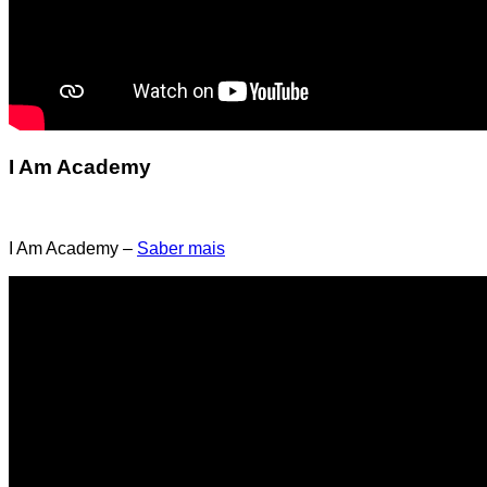
I Am Academy
I Am Academy –
Saber mais