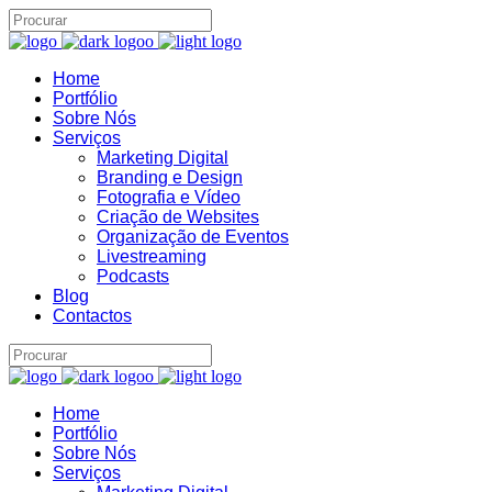
Home
Assistente IA · Brand22
B22
Portfólio
Online
Sobre Nós
Serviços
Marketing Digital
Branding e Design
Fotografia e Vídeo
Criação de Websites
Organização de Eventos
Livestreaming
Podcasts
Blog
Contactos
Home
Portfólio
Sobre Nós
Serviços