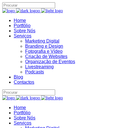
Home
Assistente IA · Brand22
B22
Portfólio
Online
Sobre Nós
Serviços
Marketing Digital
Branding e Design
Fotografia e Vídeo
Criação de Websites
Organização de Eventos
Livestreaming
Podcasts
Blog
Contactos
Home
Portfólio
Sobre Nós
Serviços