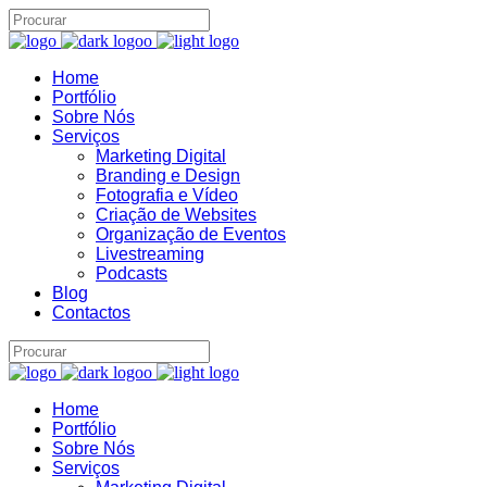
Home
Portfólio
Brand22 Assistente
Sobre Nós
B22
Online
Serviços
Marketing Digital
Branding e Design
Fotografia e Vídeo
Criação de Websites
Organização de Eventos
Livestreaming
Podcasts
Blog
Contactos
Home
06:49
Portfólio
Sobre Nós
Serviços