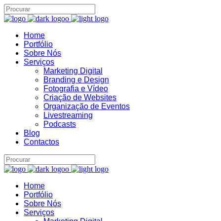
Home
Portfólio
Assistente IA · Brand22
Sobre Nós
B22
Online
Serviços
Marketing Digital
Branding e Design
Fotografia e Vídeo
Criação de Websites
Organização de Eventos
Livestreaming
Podcasts
Blog
Contactos
Home
Portfólio
Sobre Nós
Serviços