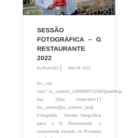
SESSÃO
FOTOGRÁFICA – G
RESTAURANTE
2022
by
Brand22
Abril 18, 2022
[vc_row
css=".vc_custom_1456998711092{padding-
top: 20px !important;}"]
[vc_column][vc_column_text]
Fotografia Sessão fotográfica
para o G Restaurante, o
restaurante situado na Pousada