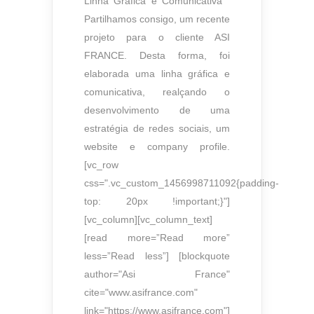
Linha Gráfica e Comunicativa
Partilhamos consigo, um recente
projeto para o cliente ASI
FRANCE. Desta forma, foi
elaborada uma linha gráfica e
comunicativa, realçando o
desenvolvimento de uma
estratégia de redes sociais, um
website e company profile.
[vc_row
css=".vc_custom_1456998711092{padding-
top: 20px !important;}"]
[vc_column][vc_column_text]
[read more=”Read more”
less=”Read less”] [blockquote
author="Asi France"
cite="www.asifrance.com"
link="https://www.asifrance.com"]