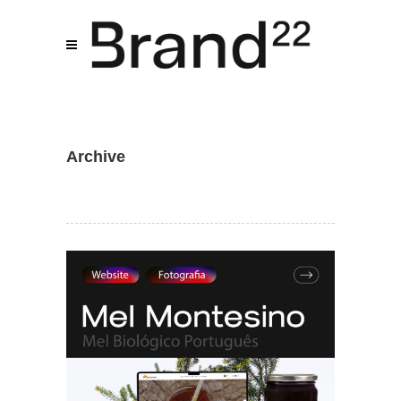
Archive
Assistente IA · Brand22
B22
Online