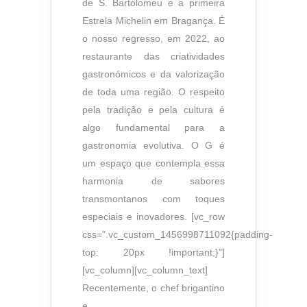
de S. Bartolomeu e a primeira
Estrela Michelin em Bragança. É
o nosso regresso, em 2022, ao
restaurante das criatividades
gastronómicos e da valorização
de toda uma região. O respeito
pela tradição e pela cultura é
algo fundamental para a
gastronomia evolutiva. O G é
um espaço que contempla essa
harmonia de sabores
transmontanos com toques
especiais e inovadores. [vc_row
css=".vc_custom_1456998711092{padding-
top: 20px !important;}"]
[vc_column][vc_column_text]
Recentemente, o chef brigantino
e...