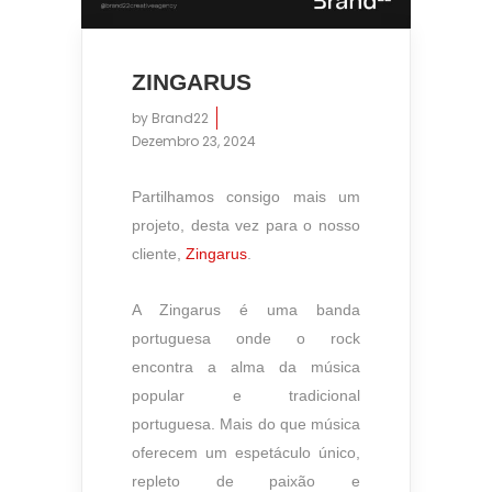
ZINGARUS
by
Brand22
Dezembro 23, 2024
Partilhamos consigo mais um
projeto, desta vez para o nosso
cliente,
Zingarus
.
A Zingarus é uma banda
portuguesa onde o rock
encontra a alma da música
popular e tradicional
portuguesa. Mais do que música
oferecem um espetáculo único,
repleto de paixão e