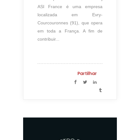
ASI France é uma empresa
localizada em Evry-
Courcouronnes (91), que opera
em toda a França. A fim de
contribuir...
Partilhar