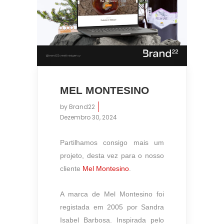
MEL MONTESINO
by
Brand22
Dezembro 30, 2024
17:11
Partilhamos consigo mais um
projeto, desta vez para o nosso
cliente
Mel Montesino
.
A marca de Mel Montesino foi
registada em 2005 por Sandra
Isabel Barbosa. Inspirada pelo